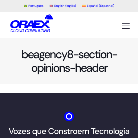
Português
English
(
Inglês
)
Español
(
Espanhol
)
beagency8-section-
opinions-header
Vozes que Constroem Tecnologia