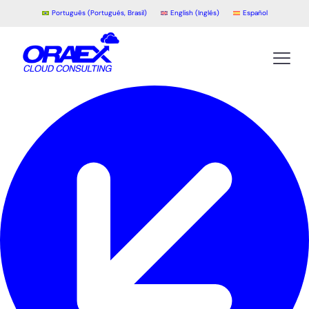
Português
(
Portugués, Brasil
)
English
(
Inglés
)
Español